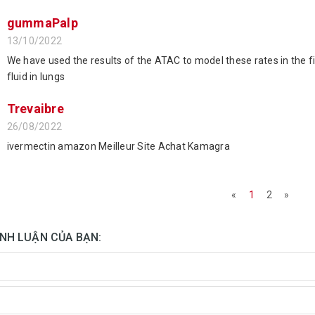
gummaPalp
13/10/2022
We have used the results of the ATAC to model these rates in the fir
fluid in lungs
Trevaibre
26/08/2022
ivermectin amazon Meilleur Site Achat Kamagra
«
1
2
»
ÌNH LUẬN CỦA BẠN: