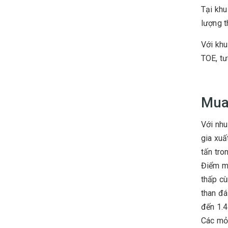
Tại khu
lượng t
Với khu
TOE, tư
Mua
Với nh
gia xuấ
tấn tro
Điểm mạ
thấp cù
than đá
đến 1.4
Các mỏ 