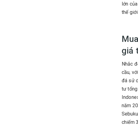
lớn của
thế giới
Mua 
giá
Nhắc 
cầu, vớ
đá sử d
tư tổng
Indones
năm 201
Sebuku 
chiếm 3