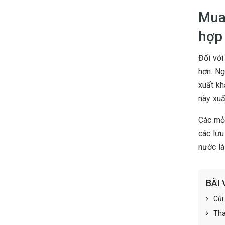
Mua 
hợp
Đối với
hơn. Ng
xuất kh
này xuấ
Các mỏ 
các lưu
nước là
BÀI 
Củi
Tha