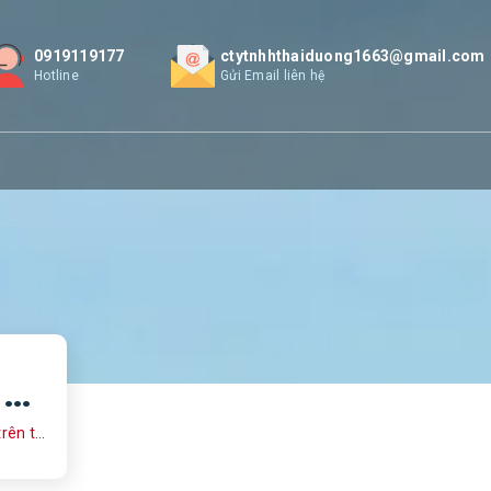
0919119177
ctytnhhthaiduong1663@gmail.com
Hotline
Gửi Email liên hệ
Top 3 quốc gia được lựa chọn là nơi mua than đá uy tín trên thế giới
ế giới