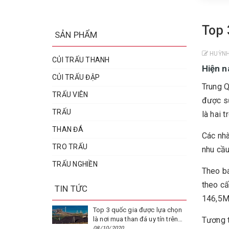
Top 
SẢN PHẨM
HUỲNH
CỦI TRẤU THANH
Hiện n
CỦI TRẤU ĐẬP
Trung Q
TRẤU VIÊN
được sử
TRẤU
là hai 
THAN ĐÁ
Các nhà
TRO TRẤU
nhu cầu
TRẤU NGHIỀN
Theo bá
theo cấ
TIN TỨC
146,5M
Top 3 quốc gia được lựa chọn
là nơi mua than đá uy tín trên
Tương t
thế giới
08/10/2020