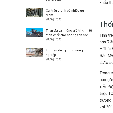
khẩu th
Củi trấu thanh có nhiều ưu
điểm
08/10/2020
Thốn
Than đá và những giá trị kinh tế
Tính tr
then chốt cho các ngành công
nghiệp
08/10/2020
hơn 7.3
– Thái 
Tro trấu dùng trong nông
nghiệp
Bắc Mỹ 
08/10/2020
2,7% so
Trong t
bao gồm
); Ấn Đ
triệu T
trường 
với 201