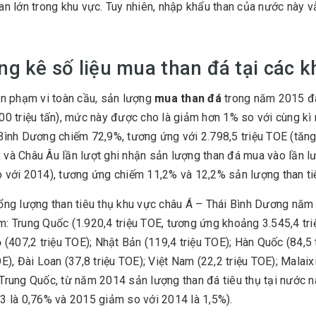
an lớn trong khu vực. Tuy nhiên, nhập khẩu than của nước này 
g kê số liệu mua than đá tại các k
ên phạm vi toàn cầu, sản lượng
mua than đá
trong năm 2015 đã
00 triệu tấn), mức này được cho là giảm hơn 1% so với cùng k
Bình Dương chiếm 72,9%, tương ứng với 2.798,5 triệu TOE (tăng
và Châu Âu lần lượt ghi nhận sản lượng than đá mua vào lần lư
 với 2014), tương ứng chiếm 11,2% và 12,2% sản lượng than tiê
ổng lượng than tiêu thụ khu vực châu Á – Thái Bình Dương năm
: Trung Quốc (1.920,4 triệu TOE, tương ứng khoảng 3.545,4 triệ
ộ (407,2 triệu TOE); Nhật Bản (119,4 triệu TOE); Hàn Quốc (84,5 
OE), Đài Loan (37,8 triệu TOE); Việt Nam (22,2 triệu TOE); Malaixi
Trung Quốc, từ năm 2014 sản lượng than đá tiêu thụ tại nước
3 là 0,76% và 2015 giảm so với 2014 là 1,5%).