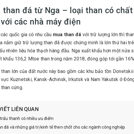
than đá từ Nga – loại than có chất
 với các nhà máy điện
 các quốc gia có nhu cầu
mua than đá
với trữ lượng lớn thì th
a nắm giữ trữ lượng than đã được chứng minh là lớn thứ hai trên
ẩu nhiên liệu hóa thạch hàng đầu. Nga xuất khẩu hơn một nửa 
t khẩu 136,2 Mtoe than trong năm 2018, đóng góp tới gần 16% 
than lớn của đất nước này bao gồm các khu bảo tồn Donetski
 vực Kuznetski, Kansk-Achinsk, Irkutsk và Nam Yakutsk ở Đôn
 than cứng.
VIẾT LIÊN QUAN
 trấu thanh có nhiều ưu điểm
n đá và những giá trị kinh tế then chốt cho các ngành công nghiệp