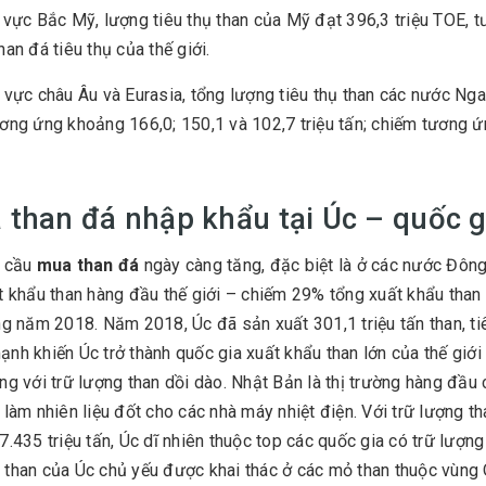
 vực Bắc Mỹ, lượng tiêu thụ than của Mỹ đạt 396,3 triệu TOE, t
han đá tiêu thụ của thế giới.
 vực châu Âu và Eurasia, tổng lượng tiêu thụ than các nước Nga, Đ
ơng ứng khoảng 166,0; 150,1 và 102,7 triệu tấn; chiếm tương ứng
 than đá nhập khẩu tại Úc – quốc g
u cầu
mua than đá
ngày càng tăng, đặc biệt là ở các nước Đông
t khẩu than hàng đầu thế giới – chiếm 29% tổng xuất khẩu than t
ng năm 2018. Năm 2018, Úc đã sản xuất 301,1 triệu tấn than, t
nh khiến Úc trở thành quốc gia xuất khẩu than lớn của thế giới l
ng với trữ lượng than dồi dào. Nhật Bản là thị trường hàng đầu
 làm nhiên liệu đốt cho các nhà máy nhiệt điện. Với trữ lượng
7.435 triệu tấn, Úc dĩ nhiên thuộc top các quốc gia có trữ lượng
than của Úc chủ yếu được khai thác ở các mỏ than thuộc vùn