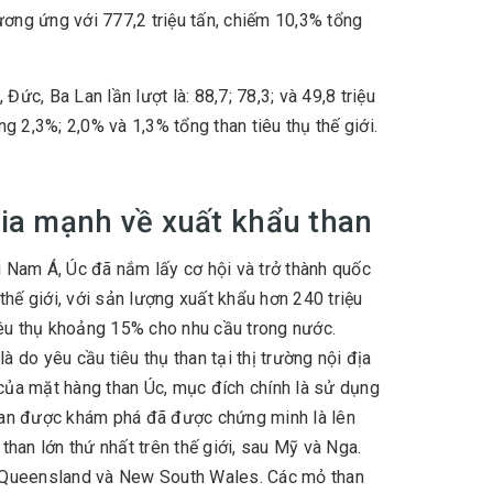
ương ứng với 777,2 triệu tấn, chiếm 10,3% tổng
ức, Ba Lan lần lượt là: 88,7; 78,3; và 49,8 triệu
 2,3%; 2,0% và 1,3% tổng than tiêu thụ thế giới.
ia mạnh về xuất khẩu than
 Nam Á, Úc đã nắm lấy cơ hội và trở thành quốc
hế giới, với sản lượng xuất khẩu hơn 240 triệu
iêu thụ khoảng 15% cho nhu cầu trong nước.
à do yêu cầu tiêu thụ than tại thị trường nội địa
 của mặt hàng than Úc, mục đích chính là sử dụng
 than được khám phá đã được chứng minh là lên
 than lớn thứ nhất trên thế giới, sau Mỹ và Nga.
g Queensland và New South Wales. Các mỏ than