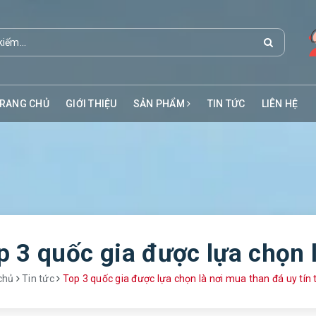
RANG CHỦ
GIỚI THIỆU
SẢN PHẨM
TIN TỨC
LIÊN HỆ
chủ
Tin tức
Top 3 quốc gia được lựa chọn là nơi mua than đá uy tín trên th