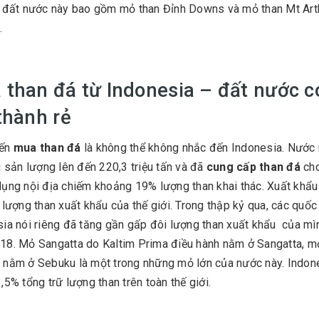
 đất nước này bao gồm mỏ than Đỉnh Downs và mỏ than Mt Arth
.
than đá từ Indonesia – đất nước c
 thành rẻ
đến
mua than đá
là không thể không nhắc đến Indonesia. Nước n
i sản lượng lên đến 220,3 triệu tấn và đã
cung cấp than đá
cho
ụng nội địa chiếm khoảng 19% lượng than khai thác. Xuất khẩ
 lượng than xuất khẩu của thế giới. Trong thập kỷ qua, các quố
ia nói riêng đã tăng gần gấp đôi lượng than xuất khẩu của mì
8. Mỏ Sangatta do Kaltim Prima điều hành nằm ở Sangatta, mỏ
nằm ở Sebuku là một trong những mỏ lớn của nước này. Indones
,5% tổng trữ lượng than trên toàn thế giới.