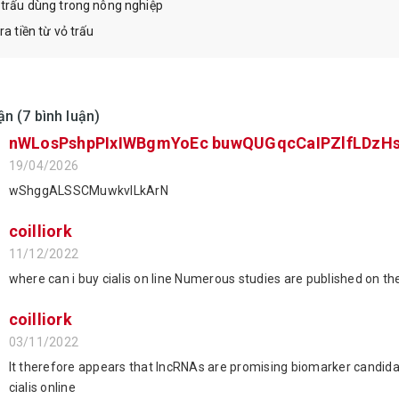
 trấu dùng trong nông nghiệp
ra tiền từ vỏ trấu
ận (7 bình luận)
nWLosPshpPIxIWBgmYoEc buwQUGqcCaIPZlfLDzH
19/04/2026
wShggALSSCMuwkvlLkArN
coilliork
11/12/2022
where can i buy cialis on line Numerous studies are published on th
coilliork
03/11/2022
It therefore appears that lncRNAs are promising biomarker candidate
cialis online